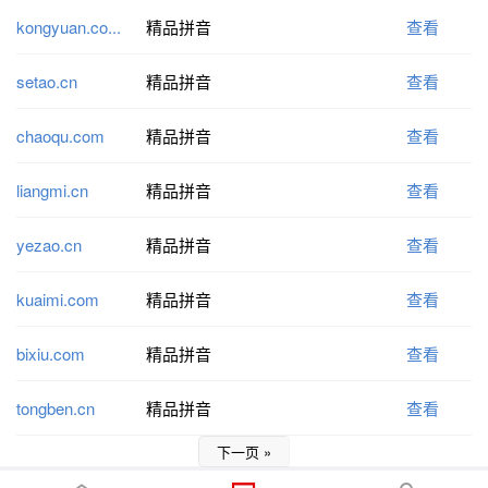
kongyuan.co...
精品拼音
查看
setao.cn
精品拼音
查看
chaoqu.com
精品拼音
查看
liangmi.cn
精品拼音
查看
yezao.cn
精品拼音
查看
kuaimi.com
精品拼音
查看
bixiu.com
精品拼音
查看
tongben.cn
精品拼音
查看
下一页 »